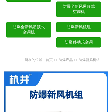
防爆全新风屋顶式
空调机
防爆全新风吊顶式
防爆新风机组
空调机
防爆移动式空调
所在的位置：
首页
>>
防爆产品
>>
防爆新风机组