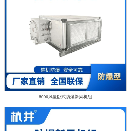
8000风量卧式防爆新风机组