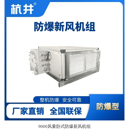
9000风量卧式防爆新风机组