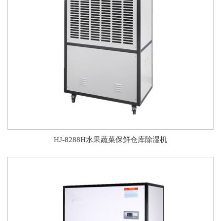
HJ-8288H水果蔬菜保鲜仓库除湿机