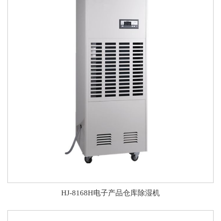
HJ-8168H电子产品仓库除湿机